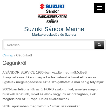
Ugrás
a
Navig
tartalomra
átkap
Suzuki Sándor Marine
Márkakereskedés és Szerviz
Keresés
űrlap
Keresés
Címlap
Cégünkről
Cégünkről
A SÁNDOR SERVICE 1980-ban kezdte meg működését
Kisújszálláson. Ekkor még a Lada-Trabantok korát éltük és az
ügyfelek megelégedésére ezt a szolgáltatást a mai napig folytatjuk.
2003-ban felépítettük az új FORD szalonunkat, amelyre nagyon
büszkék lehetünk, mivel az elsők vagyunk az országban, akik
megfelelnek az Európai Uniós elvárásoknak.
2016. áprilisában megnyitottuk Suzuki szalonunkat.