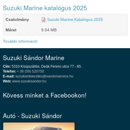
Suzuki Marine katalógus 2025
Csatolmány
Suzuki Marine Katalógus 2025
Méret
9.04 MB
További információ
Suzuki Sándor Marine
Cím:
5310 Kisújszállás, Deák Ferenc utca 77.- 85.
Telefon:
+ 36 (59) 520750
E-mail:
suzukiertekesites@sandorservice.hu
Web:
www.suzukisandor.hu
Kövess minket a Facebookon!
Autó - Suzuki Sándor