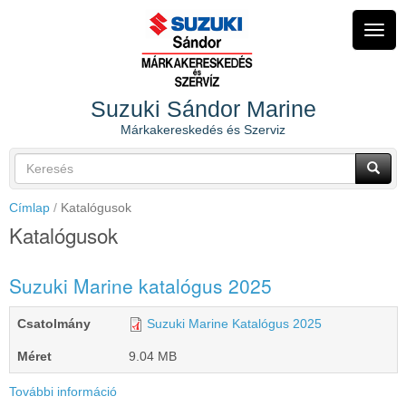
Ugrás
a
Navig
tartalomra
átkap
Suzuki Sándor Marine
Márkakereskedés és Szerviz
Keresés
űrlap
Keresés
Címlap
Katalógusok
Katalógusok
Suzuki Marine katalógus 2025
Csatolmány
Suzuki Marine Katalógus 2025
Méret
9.04 MB
További információ