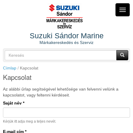
Ugrás
a
Navig
tartalomra
átkap
Suzuki Sándor Marine
Márkakereskedés és Szerviz
Keresés
űrlap
Keresés
Címlap
Kapcsolat
Kapcsolat
Az alábbi űrlap segítségével lehetősége van felvenni velünk a
kapcsolatot, vagy feltenni kérdéseit.
Saját név
*
Kérjük itt adja meg a teljes nevét.
E-mail cím
*