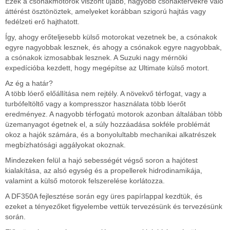
Ezek a csónakmotorok viszont újabb, nagyobb csónaktervekre való
áttérést ösztönöztek, amelyeket korábban szigorú hajtás vagy
fedélzeti erő hajthatott.
Így, ahogy erőteljesebb külső motorokat vezetnek be, a csónakok
egyre nagyobbak lesznek, és ahogy a csónakok egyre nagyobbak,
a csónakok izmosabbak lesznek. A Suzuki nagy mérnöki
expedícióba kezdett, hogy megépítse az Ultimate külső motort.
Az ég a határ?
A több lóerő előállítása nem rejtély. A növekvő térfogat, vagy a
turbófeltöltő vagy a kompresszor használata több lóerőt
eredményez. A nagyobb térfogatú motorok azonban általában több
üzemanyagot égetnek el, a súly hozzáadása sokféle problémát
okoz a hajók számára, és a bonyolultabb mechanikai alkatrészek
megbízhatósági aggályokat okoznak.
Mindezeken felül a hajó sebességét végső soron a hajótest
kialakítása, az alsó egység és a propellerek hidrodinamikája,
valamint a külső motorok felszerelése korlátozza.
A DF350A fejlesztése során egy üres papírlappal kezdtük, és
ezeket a tényezőket figyelembe vettük tervezésünk és tervezésünk
során.