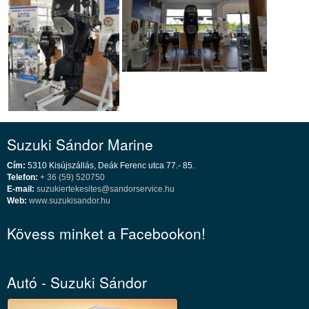
Suzuki Sándor Marine
Cím:
5310 Kisújszállás, Deák Ferenc utca 77.- 85.
Telefon:
+ 36 (59) 520750
E-mail:
suzukiertekesites@sandorservice.hu
Web:
www.suzukisandor.hu
Kövess minket a Facebookon!
Autó - Suzuki Sándor