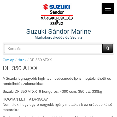
Ugrás
a
Navig
tartalomra
átkap
Suzuki Sándor Marine
Márkakereskedés és Szerviz
Keresés
űrlap
Keresés
Címlap
Hírek
DF 350 ATXX
DF 350 ATXX
A Suzuki legnagyobb high-tech csúcsmodellje is megtekinthető és
rendelhető szalonunkban.
Suzuki DF 350 ATXX 6 hengeres, 4390 ccm, 350 LE, 339kg
HOGYAN LETT A DF350A?
Nem titok, hogy egyre nagyobb igény mutatkozik az erősebb külső
motorokra.