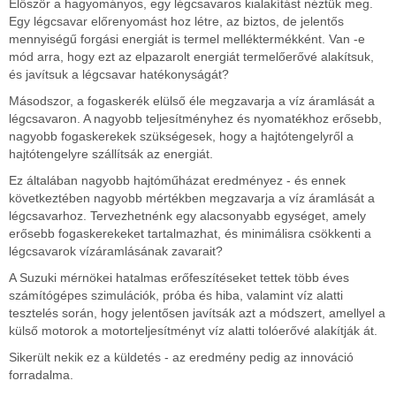
Először a hagyományos, egy légcsavaros kialakítást néztük meg.
Egy légcsavar előrenyomást hoz létre, az biztos, de jelentős
mennyiségű forgási energiát is termel melléktermékként. Van -e
mód arra, hogy ezt az elpazarolt energiát termelőerővé alakítsuk,
és javítsuk a légcsavar hatékonyságát?
Másodszor, a fogaskerék elülső éle megzavarja a víz áramlását a
légcsavaron. A nagyobb teljesítményhez és nyomatékhoz erősebb,
nagyobb fogaskerekek szükségesek, hogy a hajtótengelyről a
hajtótengelyre szállítsák az energiát.
Ez általában nagyobb hajtóműházat eredményez - és ennek
következtében nagyobb mértékben megzavarja a víz áramlását a
légcsavarhoz. Tervezhetnénk egy alacsonyabb egységet, amely
erősebb fogaskerekeket tartalmazhat, és minimálisra csökkenti a
légcsavarok vízáramlásának zavarait?
A Suzuki mérnökei hatalmas erőfeszítéseket tettek több éves
számítógépes szimulációk, próba és hiba, valamint víz alatti
tesztelés során, hogy jelentősen javítsák azt a módszert, amellyel a
külső motorok a motorteljesítményt víz alatti tolóerővé alakítják át.
Sikerült nekik ez a küldetés - az eredmény pedig az innováció
forradalma.