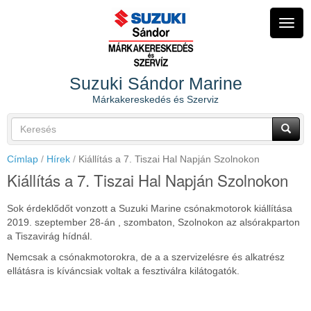
Ugrás
a
Navig
tartalomra
átkap
Suzuki Sándor Marine
Márkakereskedés és Szerviz
Keresés
űrlap
Keresés
Címlap
Hírek
Kiállítás a 7. Tiszai Hal Napján Szolnokon
Kiállítás a 7. Tiszai Hal Napján Szolnokon
Sok érdeklődőt vonzott a Suzuki Marine csónakmotorok kiállítása
2019. szeptember 28-án , szombaton, Szolnokon az alsórakparton
a Tiszavirág hídnál.
Nemcsak a csónakmotorokra, de a a szervizelésre és alkatrész
ellátásra is kíváncsiak voltak a fesztiválra kilátogatók.