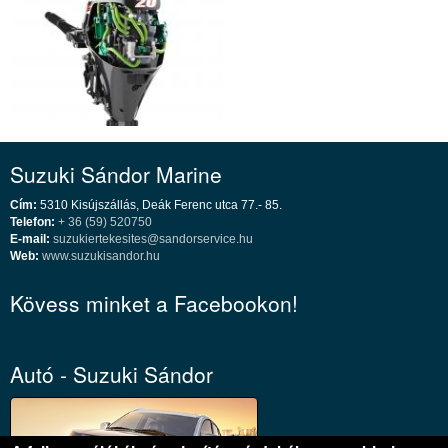
Suzuki Sándor Marine
Cím:
5310 Kisújszállás, Deák Ferenc utca 77.- 85.
Telefon:
+ 36 (59) 520750
E-mail:
suzukiertekesites@sandorservice.hu
Web:
www.suzukisandor.hu
Kövess minket a Facebookon!
Autó - Suzuki Sándor