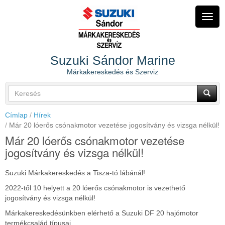
Ugrás
a
Navig
tartalomra
átkap
Suzuki Sándor Marine
Márkakereskedés és Szerviz
Keresés
űrlap
Keresés
Címlap
Hírek
Már 20 lóerős csónakmotor vezetése jogosítvány és vizsga nélkül!
Már 20 lóerős csónakmotor vezetése
jogosítvány és vizsga nélkül!
Suzuki Márkakereskedés a Tisza-tó lábánál!
2022-től 10 helyett a 20 lóerős csónakmotor is vezethető
jogosítvány és vizsga nélkül!
Márkakereskedésünkben elérhető a Suzuki DF 20 hajómotor
termékcsalád típusai.