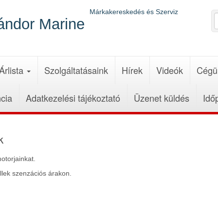
Márkakereskedés és Szerviz
ándor Marine
Árlista
Szolgáltatásaink
Hírek
Videók
Cégü
cia
Adatkezelési tájékoztató
Üzenet küldés
Idő
k
torjainkat.
ek szenzációs árakon.