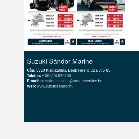
Suzuki Sándor Marine
Cím:
5310 Kisújszállás, Deák Ferenc utca 77.- 85.
Telefon:
+ 36 (59) 520750
E-mail:
suzukiertekesites@sandorservice.hu
Web:
www.suzukisandor.hu