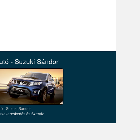
utó - Suzuki Sándor
tó - Suzuki Sándor
rkakereskedés és Szerviz