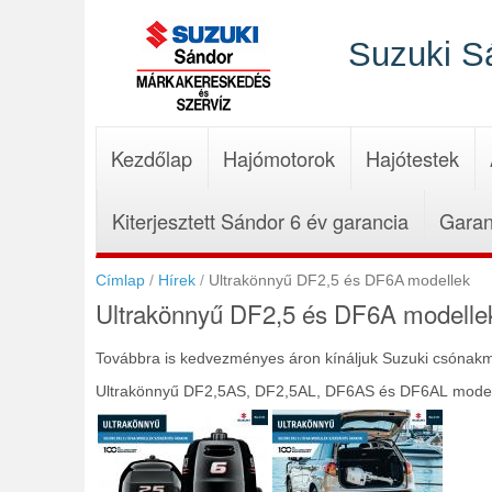
Ugrás
a
Suzuki S
tartalomra
Kezdőlap
Hajómotorok
Hajótestek
Kiterjesztett Sándor 6 év garancia
Garan
Címlap
Hírek
Ultrakönnyű DF2,5 és DF6A modellek
Ultrakönnyű DF2,5 és DF6A modelle
Továbbra is kedvezményes áron kínáljuk Suzuki csónakmo
Ultrakönnyű DF2,5AS, DF2,5AL, DF6AS és DF6AL modell