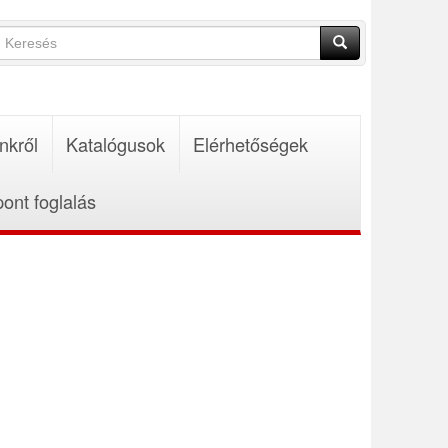
Keresés
űrlap
Keresés
nkről
Katalógusok
Elérhetőségek
pont foglalás