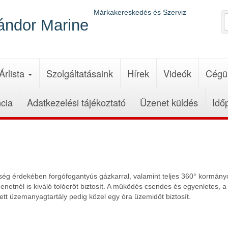
Márkakereskedés és Szerviz
ándor Marine
Árlista
Szolgáltatásaink
Hírek
Videók
Cégü
cia
Adatkezelési tájékoztató
Üzenet küldés
Idő
ség érdekében forgófogantyús gázkarral, valamint teljes 360° kormán
enetnél is kiváló tolóerőt biztosít. A működés csendes és egyenletes, 
ett üzemanyagtartály pedig közel egy óra üzemidőt biztosít.