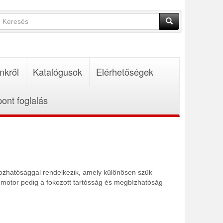
Keresés
űrlap
Keresés
nkről
Katalógusok
Elérhetőségek
pont foglalás
yozhatósággal rendelkezik, amely különösen szűk
a motor pedig a fokozott tartósság és megbízhatóság