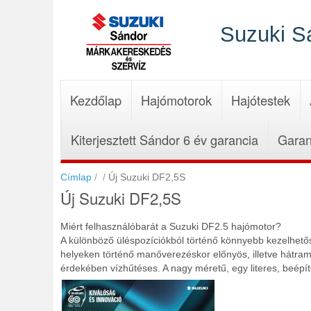
Ugrás
a
Suzuki S
tartalomra
Kezdőlap
Hajómotorok
Hajótestek
Kiterjesztett Sándor 6 év garancia
Garan
Címlap
Új Suzuki DF2,5S
Új Suzuki DF2,5S
Miért felhasználóbarát a Suzuki DF2.5 hajómotor?
A különböző üléspozíciókból történő könnyebb kezelhető
helyeken történő manőverezéskor előnyös, illetve hátram
érdekében vízhűtéses. A nagy méretű, egy literes, beépít