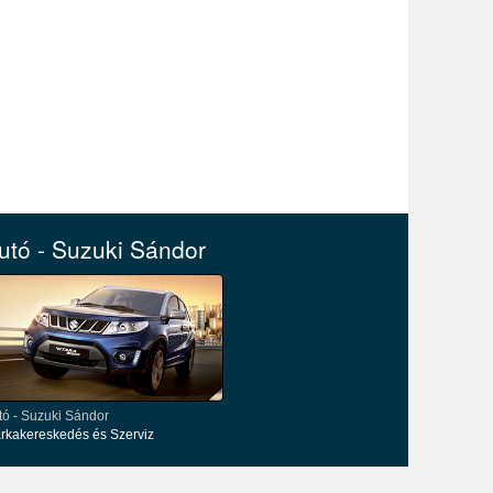
utó - Suzuki Sándor
tó - Suzuki Sándor
rkakereskedés és Szerviz