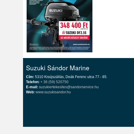
Suzuki Sándor Marine
Cím:
5310 Kisújszállás, Deák Ferenc utca 77.- 85.
Telefon:
+ 36 (59) 520750
E-mail:
suzukiertekesites@sandorservice.hu
Web:
www.suzukisandor.hu