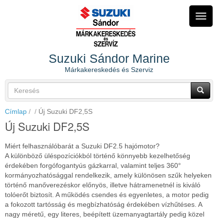
Ugrás
a
Navig
tartalomra
átkap
Suzuki Sándor Marine
Márkakereskedés és Szerviz
Keresés
űrlap
Keresés
Címlap
Új Suzuki DF2,5S
Új Suzuki DF2,5S
Miért felhasználóbarát a Suzuki DF2.5 hajómotor?
A különböző üléspozíciókból történő könnyebb kezelhetőség
érdekében forgófogantyús gázkarral, valamint teljes 360°
kormányozhatósággal rendelkezik, amely különösen szűk helyeken
történő manőverezéskor előnyös, illetve hátramenetnél is kiváló
tolóerőt biztosít. A működés csendes és egyenletes, a motor pedig
a fokozott tartósság és megbízhatóság érdekében vízhűtéses. A
nagy méretű, egy literes, beépített üzemanyagtartály pedig közel