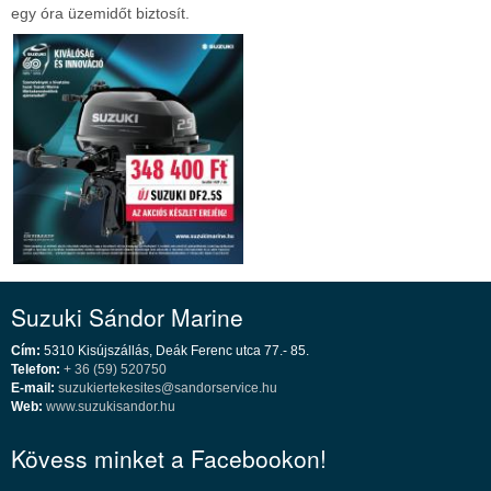
egy óra üzemidőt biztosít.
Suzuki Sándor Marine
Cím:
5310 Kisújszállás, Deák Ferenc utca 77.- 85.
Telefon:
+ 36 (59) 520750
E-mail:
suzukiertekesites@sandorservice.hu
Web:
www.suzukisandor.hu
Kövess minket a Facebookon!