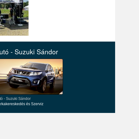
utó - Suzuki Sándor
tó - Suzuki Sándor
rkakereskedés és Szerviz