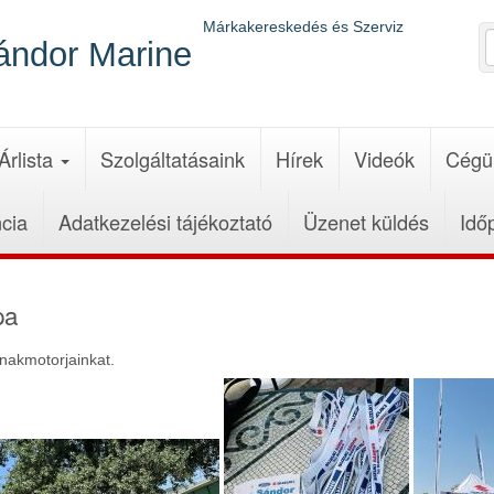
Márkakereskedés és Szerviz
ándor Marine
Árlista
Szolgáltatásaink
Hírek
Videók
Cégü
cia
Adatkezelési tájékoztató
Üzenet küldés
Idő
pa
ónakmotorjainkat.