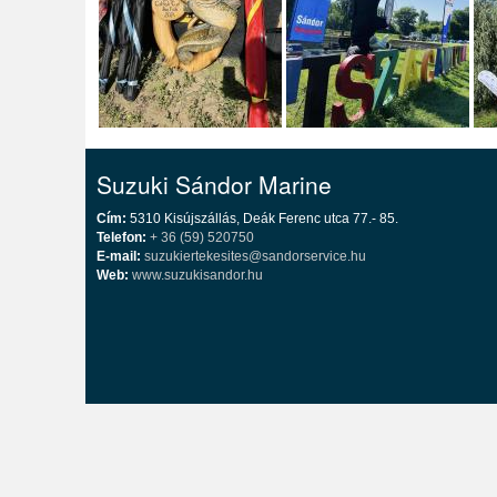
Suzuki Sándor Marine
Cím:
5310 Kisújszállás, Deák Ferenc utca 77.- 85.
Telefon:
+ 36 (59) 520750
E-mail:
suzukiertekesites@sandorservice.hu
Web:
www.suzukisandor.hu