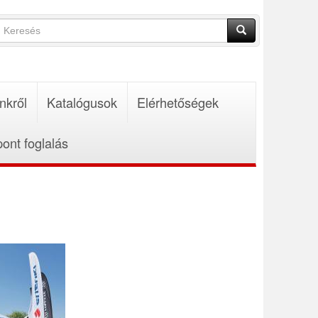
Keresés
űrlap
Keresés
nkről
Katalógusok
Elérhetőségek
pont foglalás