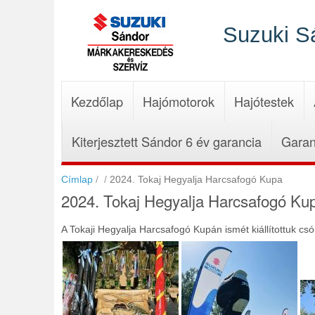
Ugrás
a
Suzuki S
tartalomra
Kezdőlap
Hajómotorok
Hajótestek
Kiterjesztett Sándor 6 év garancia
Garan
Címlap
2024. Tokaj Hegyalja Harcsafogó Kupa
2024. Tokaj Hegyalja Harcsafogó Ku
A Tokaji Hegyalja Harcsafogó Kupán ismét kiállítottuk cs