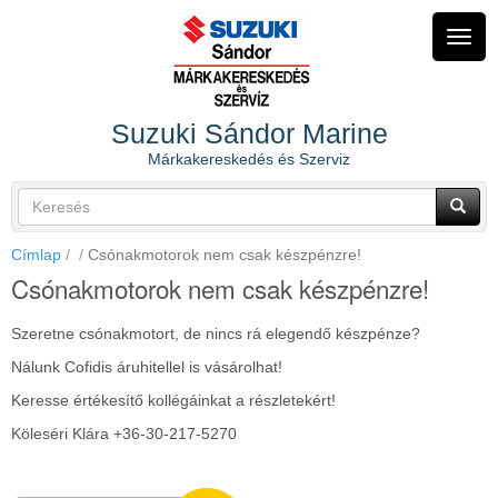
Ugrás
a
Navig
tartalomra
átkap
Suzuki Sándor Marine
Márkakereskedés és Szerviz
Keresés
űrlap
Keresés
Címlap
Csónakmotorok nem csak készpénzre!
Csónakmotorok nem csak készpénzre!
Szeretne csónakmotort, de nincs rá elegendő készpénze?
Nálunk Cofidis áruhitellel is vásárolhat!
Keresse értékesítő kollégáinkat a részletekért!
Köleséri Klára +36-30-217-5270