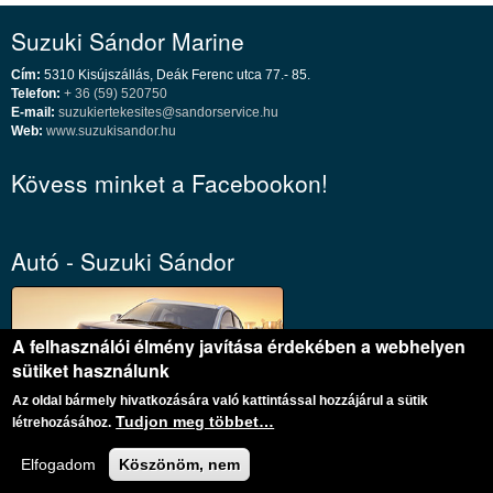
Suzuki Sándor Marine
Cím:
5310 Kisújszállás, Deák Ferenc utca 77.- 85.
Telefon:
+ 36 (59) 520750
E-mail:
suzukiertekesites@sandorservice.hu
Web:
www.suzukisandor.hu
Kövess minket a Facebookon!
Autó - Suzuki Sándor
A felhasználói élmény javítása érdekében a webhelyen
sütiket használunk
Az oldal bármely hivatkozására való kattintással hozzájárul a sütik
Tudjon meg többet…
létrehozásához.
Autó - Suzuki Sándor
Elfogadom
Köszönöm, nem
Márkakereskedés és Szerviz