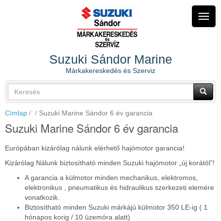
Ugrás
a
Navig
tartalomra
átkap
Suzuki Sándor Marine
Márkakereskedés és Szerviz
Keresés
űrlap
Keresés
Címlap
Suzuki Marine Sándor 6 év garancia
Suzuki Marine Sándor 6 év garancia
Európában kizárólag nálunk elérhető hajómotor garancia!
Kizárólag Nálunk biztosítható minden Suzuki hajómotor „új korától”!
A garancia a külmotor minden mechanikus, elektromos,
elektronikus , pneumatikus és hidraulikus szerkezeti elemére
vonatkozik.
Biztosítható minden Suzuki márkájú külmotor 350 LE-ig ( 1
hónapos korig / 10 üzemóra alatt)