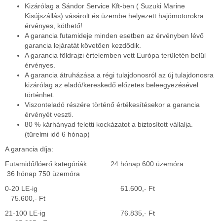
Kizárólag a Sándor Service Kft-ben ( Suzuki Marine
Kisújszállás) vásárolt és üzembe helyezett hajómotorokra
érvényes, köthető!
A garancia futamideje minden esetben az érvényben lévő
garancia lejáratát követően kezdődik.
A garancia földrajzi értelemben vett Európa területén belül
érvényes.
A garancia átruházása a régi tulajdonosról az új tulajdonosra
kizárólag az eladó/kereskedő előzetes beleegyezésével
történhet.
Viszonteladó részére történő értékesítésekor a garancia
érvényét veszti.
80 % kárhányad feletti kockázatot a biztosított vállalja.
(türelmi idő 6 hónap)
A garancia díja:
Futamidő/lóerő kategóriák 24 hónap 600 üzemóra
36 hónap 750 üzemóra
0-20 LE-ig 61.600,- Ft
75.600,- Ft
21-100 LE-ig 76.835,- Ft