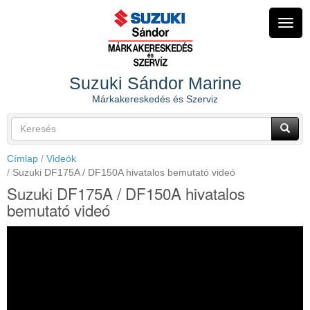
Ugrás
a
Navig
tartalomra
átkap
Suzuki Sándor Marine
Márkakereskedés és Szerviz
Keresés
űrlap
Keresés
Címlap
Videók
Suzuki DF175A / DF150A hivatalos bemutató videó
Suzuki DF175A / DF150A hivatalos
bemutató videó