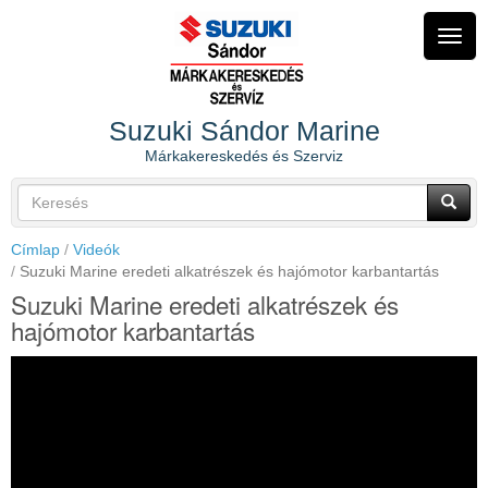
Ugrás
a
Navig
tartalomra
átkap
Suzuki Sándor Marine
Márkakereskedés és Szerviz
Keresés
űrlap
Keresés
Címlap
Videók
Suzuki Marine eredeti alkatrészek és hajómotor karbantartás
Suzuki Marine eredeti alkatrészek és
hajómotor karbantartás