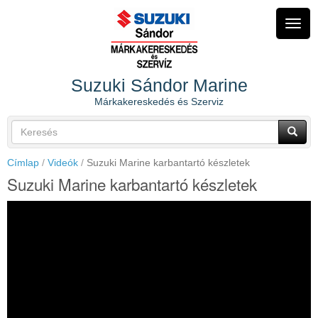
Ugrás
a
Navig
tartalomra
átkap
Suzuki Sándor Marine
Márkakereskedés és Szerviz
Keresés
űrlap
Keresés
Címlap
Videók
Suzuki Marine karbantartó készletek
Suzuki Marine karbantartó készletek