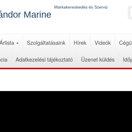
Márkakereskedés és Szerviz
ándor Marine
Árlista
Szolgáltatásaink
Hírek
Videók
Cégü
cia
Adatkezelési tájékoztató
Üzenet küldés
Idő