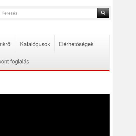
Keresés
űrlap
Keresés
nkről
Katalógusok
Elérhetőségek
pont foglalás