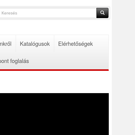
Keresés
űrlap
Keresés
nkről
Katalógusok
Elérhetőségek
pont foglalás