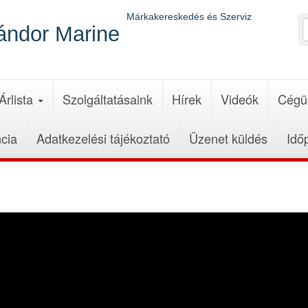
Márkakereskedés és Szerviz
ándor Marine
Árlista
Szolgáltatásaink
Hírek
Videók
Cégü
cia
Adatkezelési tájékoztató
Üzenet küldés
Idő