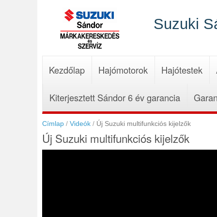
Ugrás
a
Suzuki S
tartalomra
Kezdőlap
Hajómotorok
Hajótestek
Kiterjesztett Sándor 6 év garancia
Garan
Címlap
Videók
Új Suzuki multifunkciós kijelzők
Új Suzuki multifunkciós kijelzők